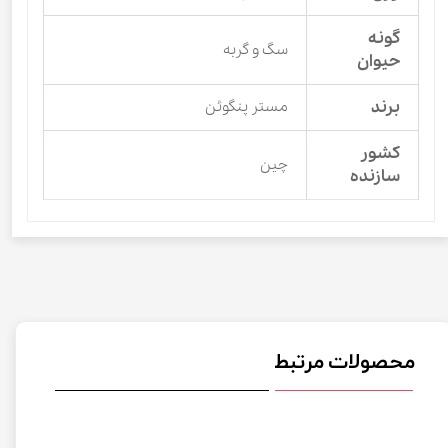
گونه
سگ و گربه
حیوان
برند
مستر پنگوئن
کشور
چین
سازنده
محصولات مرتبط