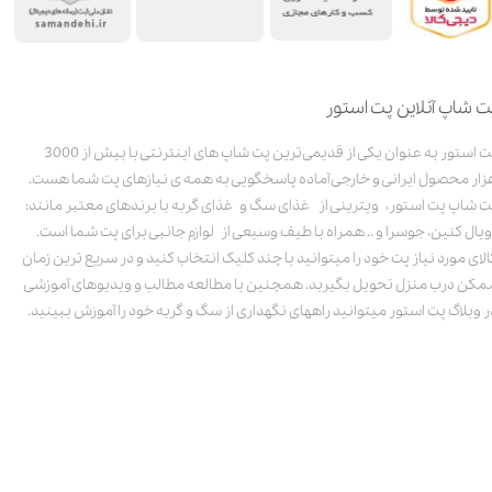
ت شاپ آنلاین پت استور
پت استور به عنوان یکی از قدیمی‌ترین پت شاپ های اینترنتی با بیش از 3000
زار محصول ایرانی و خارجی آماده پاسخگویی به همه ی نیازهای پت شما هست.
ت شاپ پت استور، ویترینی از غذای سگ و غذای گربه با برندهای معتبر مانند:
ویال کنین، جوسرا و .. همراه با طیف وسیعی از لوازم جانبی برای پت شما است.
الای مورد نیاز پت خود را میتوانید با چند کلیک انتخاب کنید و در سریع ترین زمان
مکن درب منزل تحویل بگیرید. همچنین با مطالعه مطالب و ویدیوهای آموزشی
ر وبلاگ پت استور میتوانید راههای نگهداری از سگ و گربه خود را آموزش ببینید.