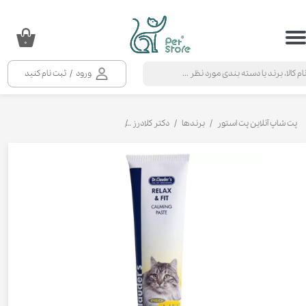
حساب کاربری من
۰
تغییر گذر واژه
ورود
/
ثبت نام کنید
سفارشات
خروج از حساب کاربری
پت شاپ آنلاین پت استور
برندها
دکتر کلادرز
خمیر ویتامینه و آرامش بخش گربه دکتر 