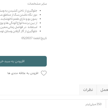
سایر مشخصات:
حوله سگ
غذا گربه
جلوگیری از ناخن کشیدن به وسا
ربه
دور نگه داشتن سگ از مناطق م
ر بچه گربه
بدون بو و دارای طعم ناخوشایند
از بین برنده انواع آلودگی ها و 
وله گربه
استفاده در فواصل زمانی معین در
جلوگیری از گاز گرفتن وسایل تو
تاریخ انقضا: 05/2027
افزودن به سبد خر
افزودن به علاقه مندی ها
عمل
نظرات
250 میلی‌لیتر