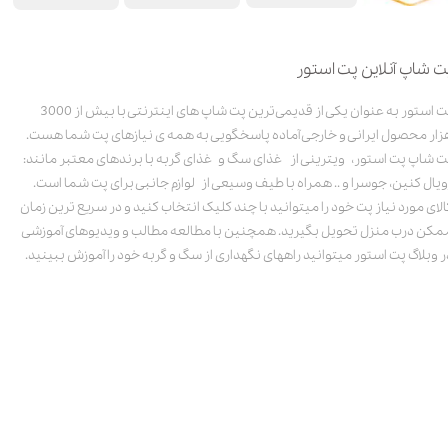
ت شاپ آنلاین پت استور
پت استور به عنوان یکی از قدیمی‌ترین پت شاپ های اینترنتی با بیش از 3000
زار محصول ایرانی و خارجی آماده پاسخگویی به همه ی نیازهای پت شما هست.
ت شاپ پت استور، ویترینی از غذای سگ و غذای گربه با برندهای معتبر مانند:
ویال کنین، جوسرا و .. همراه با طیف وسیعی از لوازم جانبی برای پت شما است.
الای مورد نیاز پت خود را میتوانید با چند کلیک انتخاب کنید و در سریع ترین زمان
مکن درب منزل تحویل بگیرید. همچنین با مطالعه مطالب و ویدیوهای آموزشی
ر وبلاگ پت استور میتوانید راههای نگهداری از سگ و گربه خود را آموزش ببینید.