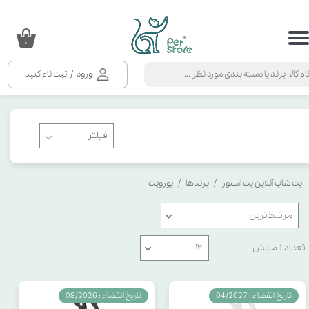
حساب کاربری من
۰
تغییر گذر واژه
ورود
/
ثبت نام کنید
سفارشات
خروج از حساب کاربری
پت شاپ آنلاین پت استور
برندها
یوروپت
مرتبط‌ترین
تعداد نمایش
۱۲
تاریخ انقضاء : 04/2027
تاریخ انقضاء : 08/2026