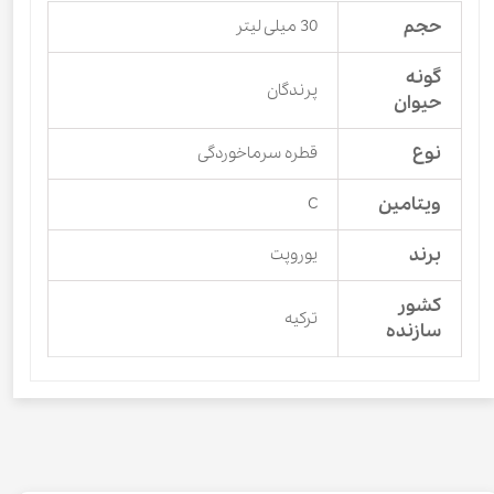
حجم
30 میلی لیتر
گونه
پرندگان
حیوان
نوع
قطره سرماخوردگی
ویتامین
C
برند
یوروپت
کشور
ترکیه
سازنده