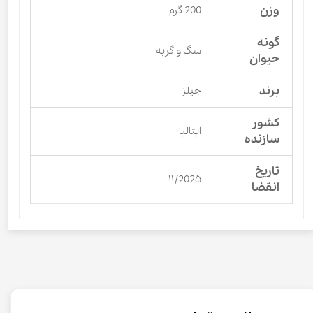
وزن
200 گرم
گونه
سگ و گربه
حیوان
برند
جیلز
کشور
ایتالیا
سازنده
تاریخ
۱۱/202۵
انقضا