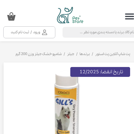
حساب کاربری من
۰
تغییر گذر واژه
ورود
/
ثبت نام کنید
سفارشات
خروج از حساب کاربری
پت شاپ آنلاین پت استور
برندها
جیلز
شامپو خشک جیلز وزن 200 گرم
تاریخ انقضا: 12/2025