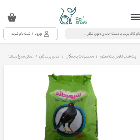
حساب کاربری من
۰
تغییر گذر واژه
ورود
/
ثبت نام کنید
سفارشات
خروج از حساب کاربری
پت شاپ آنلاین پت استور
محصولات پرندگان
غذای پرندگان
غذای مرغ مینا
غذای خش