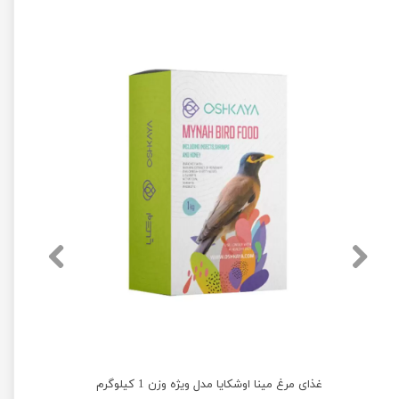
غذای خشک گربه جوسرا کتلوکس مناسب سلامت پوست و مو وزن 10 کیلوگرم
غذای مرغ مینا اوشکایا مدل ویژه وزن 1 کیلوگرم