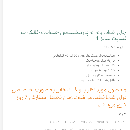
جای خواب وی آی پی مخصوص حیوانات خانگی یو
نیناپت سایز 4
سایر مشخصات:
مناسب برای سگ‌های وزن 30 الی 70 کیلوگرم
پارچه مبلی درجـه یک
کف ضد آب و ترمزدار
تشک وسط دو رو
به همـراه کاور حمل
قابل شستشو با آب سرد
محصول مورد نظر با رنگ انتخابی به صورت اختصاصی
برای شما تولید می‌شود. زمان تحویل سفارش 7 روز
کاری می‌باشد.
طرح
کد 4942J
کد 4943J
کد 4944J
کد 4945J
کد 4946J
کد 4947J
کد 4948J
کد 4949J
کد 4950J
کد 4951J