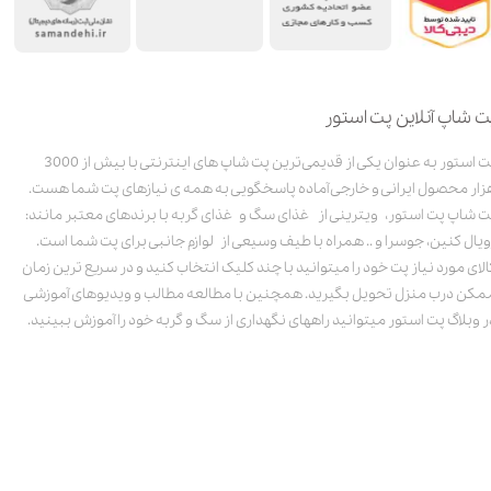
ت شاپ آنلاین پت استور
پت استور به عنوان یکی از قدیمی‌ترین پت شاپ های اینترنتی با بیش از 3000
زار محصول ایرانی و خارجی آماده پاسخگویی به همه ی نیازهای پت شما هست.
ت شاپ پت استور، ویترینی از غذای سگ و غذای گربه با برندهای معتبر مانند:
ویال کنین، جوسرا و .. همراه با طیف وسیعی از لوازم جانبی برای پت شما است.
الای مورد نیاز پت خود را میتوانید با چند کلیک انتخاب کنید و در سریع ترین زمان
مکن درب منزل تحویل بگیرید. همچنین با مطالعه مطالب و ویدیوهای آموزشی
ر وبلاگ پت استور میتوانید راههای نگهداری از سگ و گربه خود را آموزش ببینید.