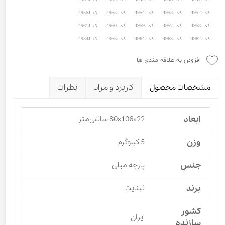
کد 4952J
کد 4953J
کد 4954J
کد 4955J
کد 4956J
کد 4958J
کد 4957J
کد 4959J
کد 4960J
کد 4961J
کد 4962J
کد 4963J
کد 4964J
کد 4965J
کد 4934J
افزودن به علاقه مندی ها
مشخصات محصول
کاربرد و مزایا
نظرات
ابعاد
22×106×80 سانتی‌متر
وزن
5 کیلوگرم
جنس
پارچه مبلی
برند
نیناپت
کشور
ایران
سازنده