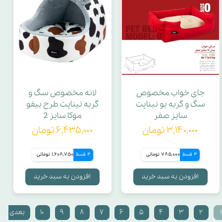
جای خواب مخصوص
لانه مخصوص سگ و
سگ و گربه یو نیناپت
گربه نیناپت طرح بیفو
سایز صفر
موکا سایز 2
۳,۱۴۰,۰۰۰ تومان
۶,۴۳۵,۰۰۰ تومان
4 قسط
785,000 تومانی
4 قسط
1,608,750 تومانی
افزودن به سبد خرید
افزودن به سبد خرید
۱
۲
۳
۴
۵
۶
۷
۸
۹
۱۰
بعدی