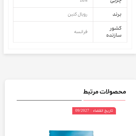
چربی
18%
برند
رویال کنین
کشور
فرانسه
سازنده
محصولات مرتبط
تاریخ انقضاء : 09/2027