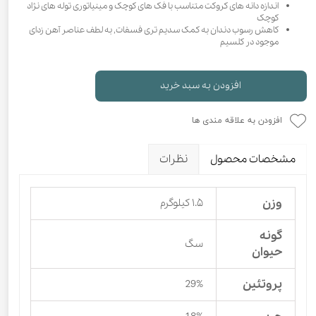
اندازه دانه های کروکت متناسب با فک های کوچک و مینیاتوری توله های نژاد
کوچک
کاهش رسوب دندان به کمک سدیم تری فسفات, به لطف عناصر آهن زدای
موجود در کلسیم
افزودن به سبد خرید
افزودن به علاقه مندی ها
مشخصات محصول
نظرات
وزن
۱.۵ کیلوگرم
گونه
سگ
حیوان
پروتئین
29%