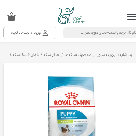
حساب کاربری من
۰
تغییر گذر واژه
ورود
/
ثبت نام کنید
سفارشات
خروج از حساب کاربری
پت شاپ آنلاین پت استور
محصولات سگ ها
غذای سگ
غذای خشک سگ
غذای خ