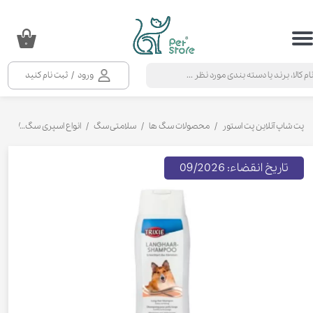
حساب کاربری من
۰
تغییر گذر واژه
ورود
/
ثبت نام کنید
سفارشات
خروج از حساب کاربری
پت شاپ آنلاین پت استور
محصولات سگ ها
سلامتی سگ
انواع اسپری سگ
شامپ
تاریخ انقضاء: 09/2026