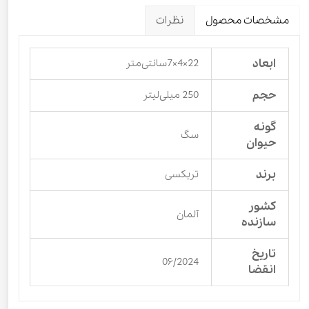
مشخصات محصول
نظرات
ابعاد
22×4×7سانتی‌متر
حجم
250 میلی‌لیتر
گونه
سگ
حیوان
برند
تریکسی
کشور
آلمان
سازنده
تاریخ
0۶/2024
انقضا