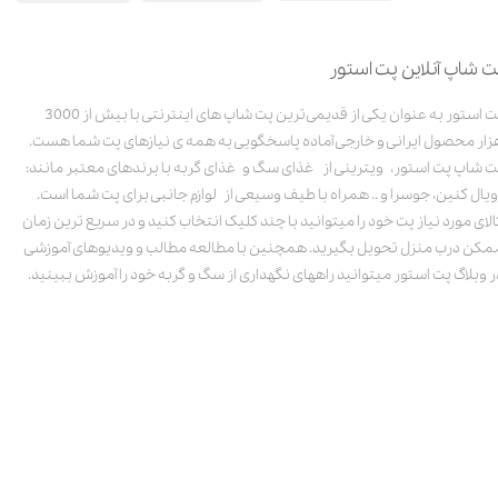
ت شاپ آنلاین پت استور
پت استور به عنوان یکی از قدیمی‌ترین پت شاپ های اینترنتی با بیش از 3000
زار محصول ایرانی و خارجی آماده پاسخگویی به همه ی نیازهای پت شما هست.
ت شاپ پت استور، ویترینی از غذای سگ و غذای گربه با برندهای معتبر مانند:
ویال کنین، جوسرا و .. همراه با طیف وسیعی از لوازم جانبی برای پت شما است.
الای مورد نیاز پت خود را میتوانید با چند کلیک انتخاب کنید و در سریع ترین زمان
مکن درب منزل تحویل بگیرید. همچنین با مطالعه مطالب و ویدیوهای آموزشی
ر وبلاگ پت استور میتوانید راههای نگهداری از سگ و گربه خود را آموزش ببینید.