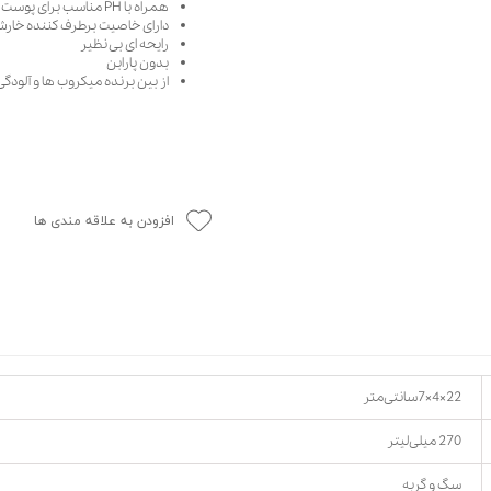
همراه با PH مناسب برای پوست و موی حیوانات
حوله سگ
غذا گربه
دارای خاصیت برطرف کننده خار
رایحه ای بی نظیر
ربه
بدون پارابن
از بین برنده میکروب ها و آلو
ر بچه گربه
وله گربه
افزودن به علاقه مندی ها
22×4×7سانتی‌متر
270 میلی‌لیتر
سگ و گربه