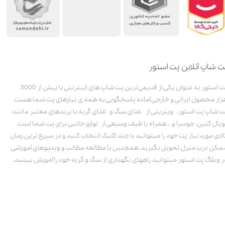
ت شاپ آنلاین پت استور
پت استور به عنوان یکی از قدیمی‌ترین پت شاپ های اینترنتی با بیش از 3000
زار محصول ایرانی و خارجی آماده پاسخگویی به همه ی نیازهای پت شما هست.
ت شاپ پت استور، ویترینی از غذای سگ و غذای گربه با برندهای معتبر مانند:
ویال کنین، جوسرا و .. همراه با طیف وسیعی از لوازم جانبی برای پت شما است.
الای مورد نیاز پت خود را میتوانید با چند کلیک انتخاب کنید و در سریع ترین زمان
مکن درب منزل تحویل بگیرید. همچنین با مطالعه مطالب و ویدیوهای آموزشی
ر وبلاگ پت استور میتوانید راههای نگهداری از سگ و گربه خود را آموزش ببینید.