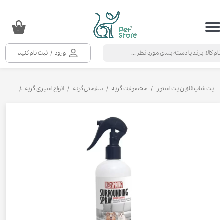
حساب کاربری من
۰
تغییر گذر واژه
ورود
/
ثبت نام کنید
سفارشات
خروج از حساب کاربری
پت شاپ آنلاین پت استور
محصولات گربه
سلامتی گربه
انواع اسپری گربه
محلول ض