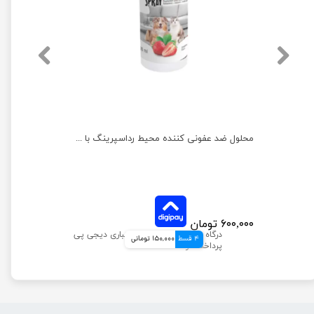
لوسیون بدن کاترینا مخصوص سگ و گربه رداسپرینگ حجم 300 میلی لیتر
محلول ضد عفونی کننده محیط رداسپرینگ با عصاره توت فرنگی حجم 500 میلی لیتر
۶۰۰,۰۰۰ تومان
4 قسط
150,000 تومانی