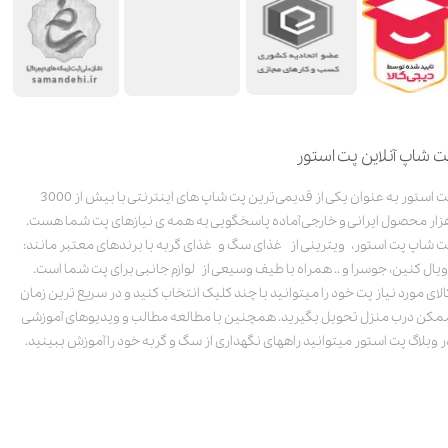
ت شاپ آنلاین پت استور
پت استور به عنوان یکی از قدیمی‌ترین پت شاپ های اینترنتی با بیش از 3000
زار محصول ایرانی و خارجی آماده پاسخگویی به همه ی نیازهای پت شما هست.
ت شاپ پت استور، ویترینی از غذای سگ و غذای گربه با برندهای معتبر مانند:
ویال کنین، جوسرا و .. همراه با طیف وسیعی از لوازم جانبی برای پت شما است.
الای مورد نیاز پت خود را میتوانید با چند کلیک انتخاب کنید و در سریع ترین زمان
مکن درب منزل تحویل بگیرید. همچنین با مطالعه مطالب و ویدیوهای آموزشی
ر وبلاگ پت استور میتوانید راههای نگهداری از سگ و گربه خود را آموزش ببینید.