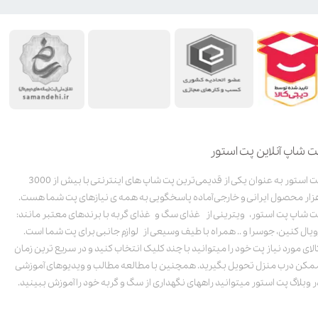
ت شاپ آنلاین پت استور
پت استور به عنوان یکی از قدیمی‌ترین پت شاپ های اینترنتی با بیش از 3000
زار محصول ایرانی و خارجی آماده پاسخگویی به همه ی نیازهای پت شما هست.
ت شاپ پت استور، ویترینی از غذای سگ و غذای گربه با برندهای معتبر مانند:
ویال کنین، جوسرا و .. همراه با طیف وسیعی از لوازم جانبی برای پت شما است.
الای مورد نیاز پت خود را میتوانید با چند کلیک انتخاب کنید و در سریع ترین زمان
مکن درب منزل تحویل بگیرید. همچنین با مطالعه مطالب و ویدیوهای آموزشی
ر وبلاگ پت استور میتوانید راههای نگهداری از سگ و گربه خود را آموزش ببینید.