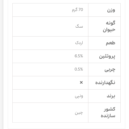
وزن
70 گرم
گونه
سگ
حیوان
طعم
اردک
پروتئین
6.5%
چربی
0.5%
نگهدارنده
❌
برند
ونپی
کشور
چین
سازنده