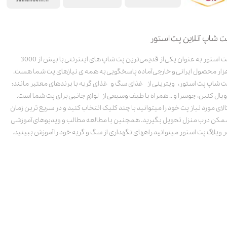
ت شاپ آنلاین پت استور
پت استور به عنوان یکی از قدیمی‌ترین پت شاپ های اینترنتی با بیش از 3000
زار محصول ایرانی و خارجی آماده پاسخگویی به همه ی نیازهای پت شما هست.
ت شاپ پت استور، ویترینی از غذای سگ و غذای گربه با برندهای معتبر مانند:
ویال کنین، جوسرا و .. همراه با طیف وسیعی از لوازم جانبی برای پت شما است.
الای مورد نیاز پت خود را میتوانید با چند کلیک انتخاب کنید و در سریع ترین زمان
مکن درب منزل تحویل بگیرید. همچنین با مطالعه مطالب و ویدیوهای آموزشی
ر وبلاگ پت استور میتوانید راههای نگهداری از سگ و گربه خود را آموزش ببینید.