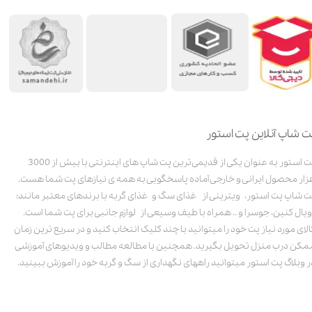
ت شاپ آنلاین پت استور
پت استور به عنوان یکی از قدیمی‌ترین پت شاپ های اینترنتی با بیش از 3000
زار محصول ایرانی و خارجی آماده پاسخگویی به همه ی نیازهای پت شما هست.
ت شاپ پت استور، ویترینی از غذای سگ و غذای گربه با برندهای معتبر مانند:
ویال کنین، جوسرا و .. همراه با طیف وسیعی از لوازم جانبی برای پت شما است.
الای مورد نیاز پت خود را میتوانید با چند کلیک انتخاب کنید و در سریع ترین زمان
مکن درب منزل تحویل بگیرید. همچنین با مطالعه مطالب و ویدیوهای آموزشی
ر وبلاگ پت استور میتوانید راههای نگهداری از سگ و گربه خود را آموزش ببینید.