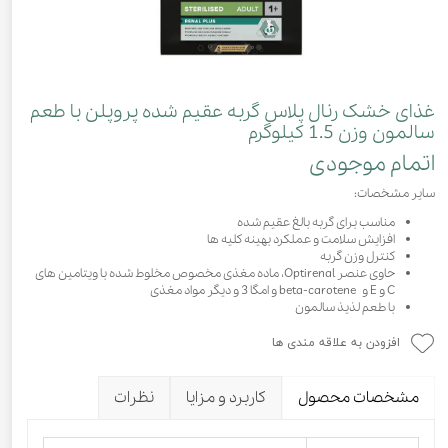
غذای خشک رنال پلاس گربه عقیم شده پروپلن با طعم
سالمون وزن 1.5 کیلوگرم
اتمام موجودی
سایر مشخصات:
مناسب برای گربه بالغ عقیم شده
افزایش سلامت و عملکرد بهینه کلیه ها
کنترل وزن گربه
حاوی عنصر Optirenal، ماده مغذی مخصوص مخلوط شده با ویتامین های
C و E و beta-carotene و امگا 3 و دیگر مواد مغذی
با طعم لذیذ سالمون
افزودن به علاقه مندی ها
مشخصات محصول
کاربرد و مزایا
نظرات