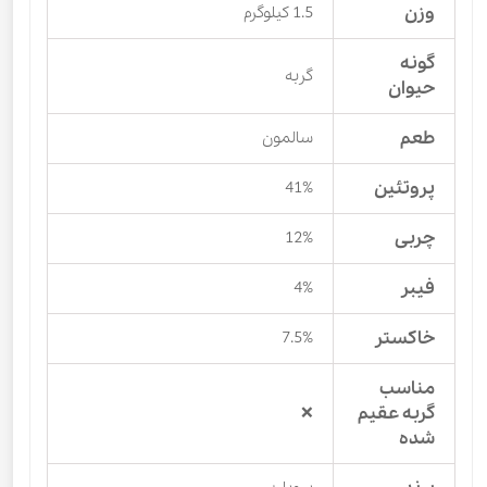
وزن
1.5 کیلوگرم
گونه
گربه
حیوان
طعم
سالمون
پروتئین
41%
چربی
12%
فیبر
4%
خاکستر
7.5%
مناسب
گربه عقیم
❌
شده