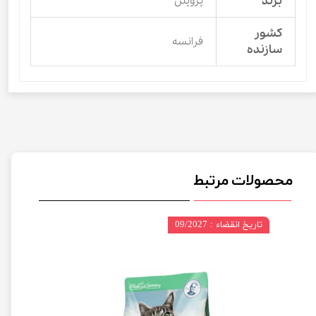
برند
پروپلن
کشور
فرانسه
سازنده
محصولات مرتبط
تاریخ انقضاء : 09/2027