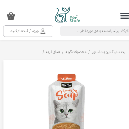
حساب کاربری من
۰
تغییر گذر واژه
ورود
/
ثبت نام کنید
سفارشات
خروج از حساب کاربری
پت شاپ آنلاین پت استور
محصولات گربه
غذای گربه
سوپ گربه کیت کت با طعم ماهی س