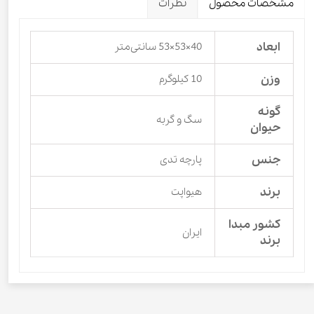
مشخصات محصول
نظرات
ابعاد
40×53×53 سانتی‌متر
وزن
10 کیلوگرم
گونه
سگ و گربه
حیوان
جنس
پارچه تدی
برند
هیواپت
کشور مبدا
ایران
برند