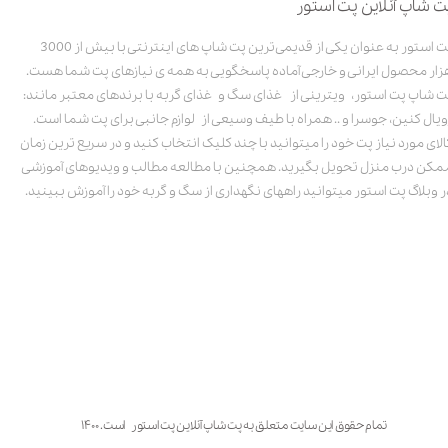
ت شاپ آنلاین پت استور
پت استور به عنوان یکی از قدیمی‌ترین پت شاپ های اینترنتی با بیش از 3000
زار محصول ایرانی و خارجی آماده پاسخگویی به همه ی نیازهای پت شما هست.
ت شاپ پت استور، ویترینی از غذای سگ و غذای گربه با برندهای معتبر مانند:
ویال کنین، جوسرا و .. همراه با طیف وسیعی از لوازم جانبی برای پت شما است.
الای مورد نیاز پت خود را میتوانید با چند کلیک انتخاب کنید و در سریع ترین زمان
مکن درب منزل تحویل بگیرید. همچنین با مطالعه مطالب و ویدیوهای آموزشی
ر وبلاگ پت استور میتوانید راههای نگهداری از سگ و گربه خود را آموزش ببینید.
تمام حقوق این سایت متعلق به پت شاپ آنلاین پت استور است. ۱۴۰۰