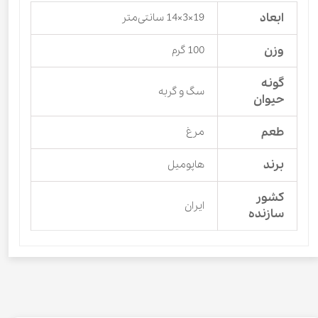
ابعاد
19×3×14 سانتی‌متر
وزن
100 گرم
گونه
سگ و گربه
حیوان
طعم
مرغ
برند
هاپومیل
کشور
ایران
سازنده