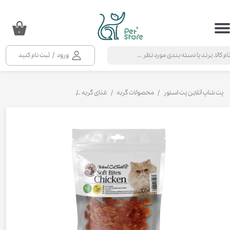
حساب کاربری من
۰
تغییر گذر واژه
ورود
/
ثبت نام کنید
سفارشات
خروج از حساب کاربری
پت شاپ آنلاین پت استور
محصولات گربه
غذای گربه
تشویقی و بستنی گربه
تشو