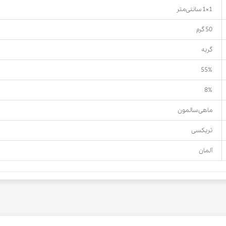
1×1 سانتی‌متر
50 گرم
گربه
55%
8%
ماهی سالمون
تریکسی
آلمان