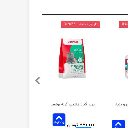
تاریخ انقضاء : 3/2027
ژل مراقبت از دهان و دندان سگ و گربه بونست با طعم گوشت گاو حجم 60 میلی لیتر
پودر گیاه کتنیپ گربه بونست وزن 20 گرم
۳۷۰,۰۰۰ تومان