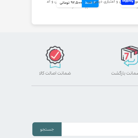
انی
4 قسط
92,500 تومانی
ضمانت اصالت کالا
جستجو