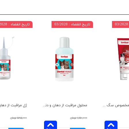
تاریخ انقضاء : 03/2028
تاریخ انقضاء : 03/2028
خمیر دندان مخصوص سگ بونست با طعم گوشت گاو حجم 100 میلی لیتر
محلول مراقبت از دهان و دندان سگ و گربه بونست با طعم سیب حجم 250 میلی لیتر
۱,۱۵۰,۰۰۰ تومان
۵۸۵,۰۰۰ تومان