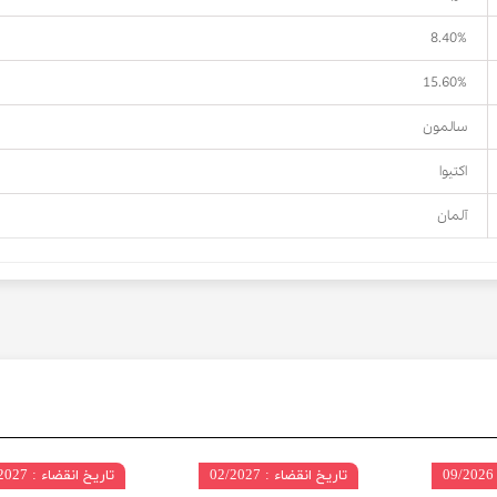
8.40%
15.60%
سالمون
اکتیوا
آلمان
تاریخ انقضاء : 02/2027
تاریخ انقضاء : 05/2027