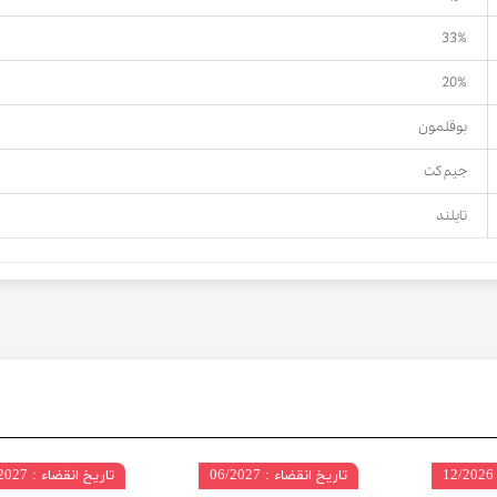
33%
20%
بوقلمون
جیم کت
تایلند
تاریخ انقضاء : 06/2027
تاریخ انقضاء : 04/2027