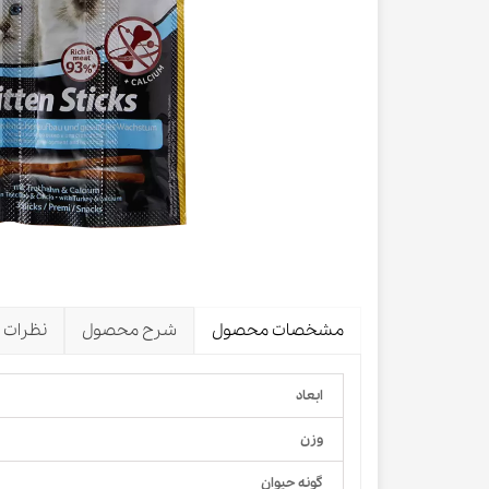
لباس و 
ظرف آب و 
اسکرچر گ
شیشه شی
لباس و ح
مشخصات محصول
شرح محصول
نظرات
ابعاد
وزن
گونه حیوان