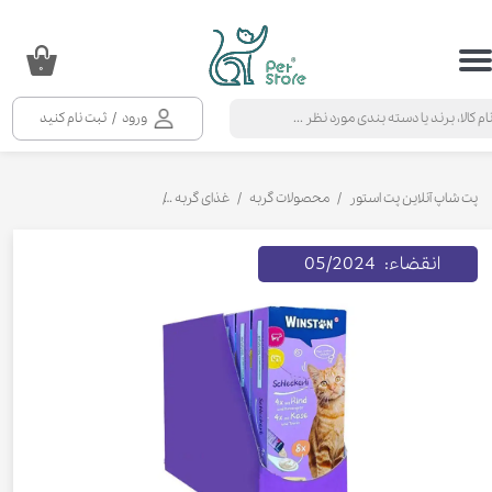
حساب کاربری من
۰
تغییر گذر واژه
ورود
/
ثبت نام کنید
سفارشات
خروج از حساب کاربری
پت شاپ آنلاین پت استور
محصولات گربه
غذای گربه
تشویقی و بستنی گربه
بستن
انقضاء: 05/2024