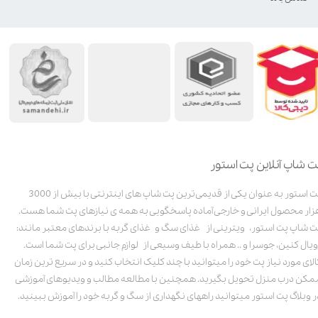
ت شاپ آنلاین پت استور
پت استور به عنوان یکی از قدیمی‌ترین پت شاپ های اینترنتی با بیش از 3000
زار محصول ایرانی و خارجی آماده پاسخگویی به همه ی نیازهای پت شما هست.
ت شاپ پت استور، ویترینی از غذای سگ و غذای گربه با برندهای معتبر مانند:
ویال کنین، جوسرا و .. همراه با طیف وسیعی از لوازم جانبی برای پت شما است.
الای مورد نیاز پت خود را میتوانید با چند کلیک انتخاب کنید و در سریع ترین زمان
مکن درب منزل تحویل بگیرید. همچنین با مطالعه مطالب و ویدیوهای آموزشی
ر وبلاگ پت استور میتوانید راههای نگهداری از سگ و گربه خود را آموزش ببینید.