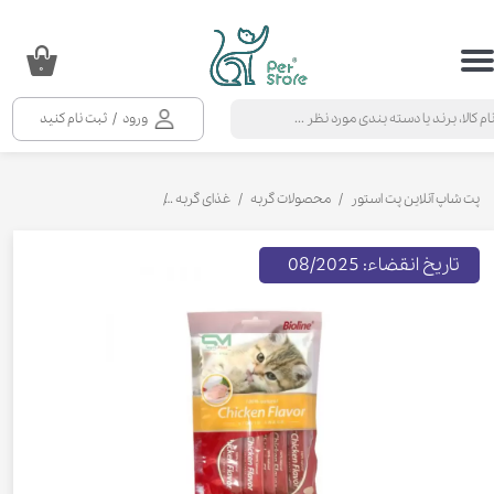
حساب کاربری من
۰
تغییر گذر واژه
ورود
/
ثبت نام کنید
سفارشات
خروج از حساب کاربری
پت شاپ آنلاین پت استور
محصولات گربه
غذای گربه
تشویقی و بستنی گربه
بستن
تاریخ انقضاء: 08/2025