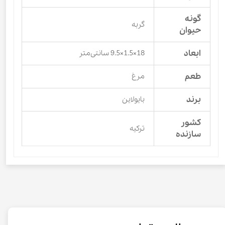
گونه
گربه
حیوان
ابعاد
18×1.5×9.5 سانتی‌متر
طعم
مرغ
برند
بایولاین
کشور
ترکیه
سازنده