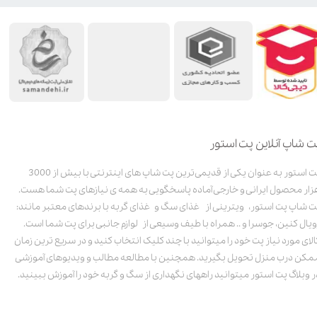
ت شاپ آنلاین پت استور
پت استور به عنوان یکی از قدیمی‌ترین پت شاپ های اینترنتی با بیش از 3000
زار محصول ایرانی و خارجی آماده پاسخگویی به همه ی نیازهای پت شما هست.
ت شاپ پت استور، ویترینی از غذای سگ و غذای گربه با برندهای معتبر مانند:
ویال کنین، جوسرا و .. همراه با طیف وسیعی از لوازم جانبی برای پت شما است.
الای مورد نیاز پت خود را میتوانید با چند کلیک انتخاب کنید و در سریع ترین زمان
مکن درب منزل تحویل بگیرید. همچنین با مطالعه مطالب و ویدیوهای آموزشی
ر وبلاگ پت استور میتوانید راههای نگهداری از سگ و گربه خود را آموزش ببینید.