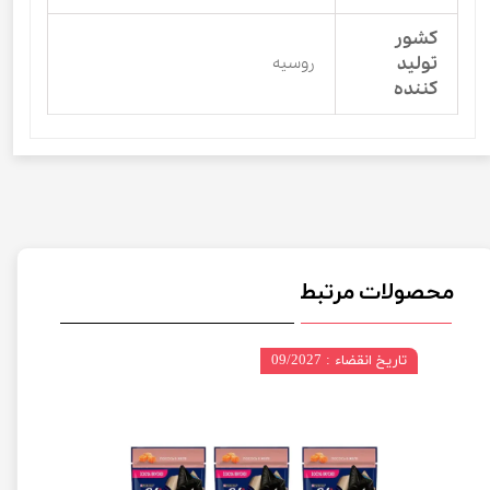
کشور
تولید
روسیه
کننده
محصولات مرتبط
تاریخ انقضاء : 09/2027