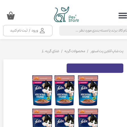
حساب کاربری من
۰
تغییر گذر واژه
ورود
/
ثبت نام کنید
سفارشات
خروج از حساب کاربری
پت شاپ آنلاین پت استور
محصولات گربه
غذای گربه
کنسرو و پوچ و غذای تر گربه