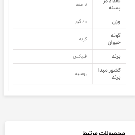
تعداد در
6 عدد
بسته
وزن
75 گرم
گونه
گربه
حیوان
برند
فلیکس
کشور مبدا
روسیه
برند
محصولات مرتبط