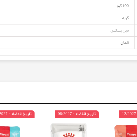
100 گرم
گربه
دین بستس
آلمان
تاریخ انقضاء : 08/2027
تاریخ انقضاء : 12/2027