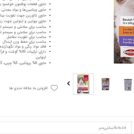
حاوی قطعات بوقلمون خوشمزه ب
حوله سگ
غذا گربه
حاوی ویتامین‌ها و مواد معدنی مو
ربه
حاوی تائورین جهت تقویت بینا
حاوی بیوتین و اینولین جهت زی
ر بچه گربه
مناسب برای سلامتی و سیستم ایم
وله گربه
مناسب برای سلامتی و سیستم ایم
مناسب برای تقویت مفاصل
مناسب برای حفظ وزن ایده‌آل
فاقد مواد رنگی و مواد نگهدارند
اینولین
حاوی 8% پروتئین، 5% چربی، 0.3% فیبر، 2% خاکستر و 83% رطوبت
افزودن به علاقه مندی ها
14×4×9 سانتی‌متر