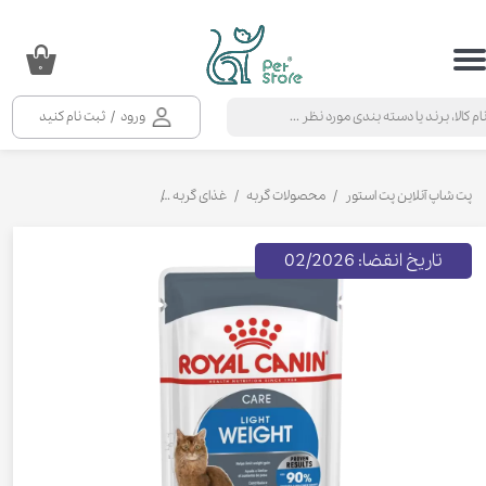
حساب کاربری من
۰
تغییر گذر واژه
ورود
/
ثبت نام کنید
سفارشات
خروج از حساب کاربری
پت شاپ آنلاین پت استور
محصولات گربه
غذای گربه
کنسرو و پوچ و غذای تر گربه
تاریخ انقضا: 02/2026