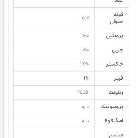
عدد
گونه
گربه
حیوان
پروتئین
9%
چربی
6%
خاکستر
1.9%
فیبر
1%
رطوبت
78.5%
پروبیوتیک
دارد
امگا 3و6
دارد
مناسب