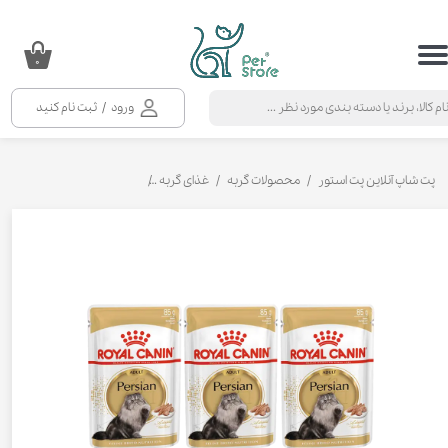
حساب کاربری من
۰
تغییر گذر واژه
ورود
/
ثبت نام کنید
سفارشات
خروج از حساب کاربری
پت شاپ آنلاین پت استور
محصولات گربه
غذای گربه
کنسرو و پوچ و غذای تر گربه