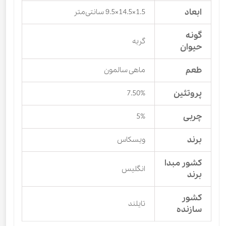
ابعاد
1.5×14.5×9.5 سانتی‌متر
گونه
گربه
حیوان
طعم
ماهی سالمون
پروتئین
7.50%
چربی
5%
برند
ویسکاس
کشور مبدا
انگلیس
برند
کشور
تایلند
سازنده