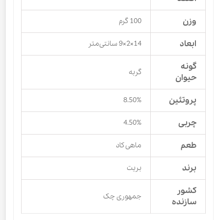
وزن
100 گرم
ابعاد
14×2×9 سانتی‌متر
گونه
گربه
حیوان
پروتئین
8.50%
چربی
4.50%
طعم
ماهی کاد
برند
بریت
کشور
جمهوری چک
سازنده