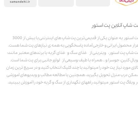
ت شاپ آنلاین پت استور
پت استور به عنوان یکی از قدیمی‌ترین پت شاپ های اینترنتی با بیش از 3000
زار محصول ایرانی و خارجی آماده پاسخگویی به همه ی نیازهای پت شما هست.
ت شاپ پت استور، ویترینی از غذای سگ و غذای گربه با برندهای معتبر مانند:
ویال کنین، جوسرا و .. همراه با طیف وسیعی از لوازم جانبی برای پت شما است.
الای مورد نیاز پت خود را میتوانید با چند کلیک انتخاب کنید و در سریع ترین زمان
مکن درب منزل تحویل بگیرید. همچنین با مطالعه مطالب و ویدیوهای آموزشی
ر وبلاگ پت استور میتوانید راههای نگهداری از سگ و گربه خود را آموزش ببینید.