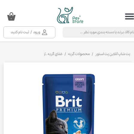
حساب کاربری من
۰
تغییر گذر واژه
ورود
/
ثبت نام کنید
سفارشات
خروج از حساب کاربری
پت شاپ آنلاین پت استور
محصولات گربه
غذای گربه
کنسرو و پوچ و غذای تر گربه