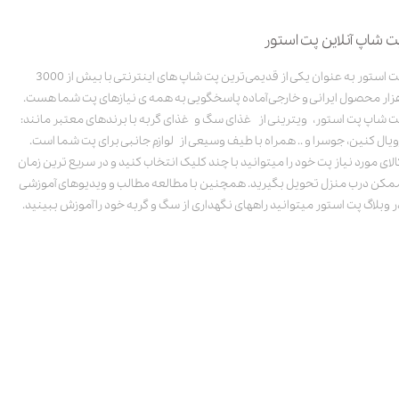
ت شاپ آنلاین پت استور
پت استور به عنوان یکی از قدیمی‌ترین پت شاپ های اینترنتی با بیش از 3000
زار محصول ایرانی و خارجی آماده پاسخگویی به همه ی نیازهای پت شما هست.
ت شاپ پت استور، ویترینی از غذای سگ و غذای گربه با برندهای معتبر مانند:
ویال کنین، جوسرا و .. همراه با طیف وسیعی از لوازم جانبی برای پت شما است.
الای مورد نیاز پت خود را میتوانید با چند کلیک انتخاب کنید و در سریع ترین زمان
مکن درب منزل تحویل بگیرید. همچنین با مطالعه مطالب و ویدیوهای آموزشی
ر وبلاگ پت استور میتوانید راههای نگهداری از سگ و گربه خود را آموزش ببینید.