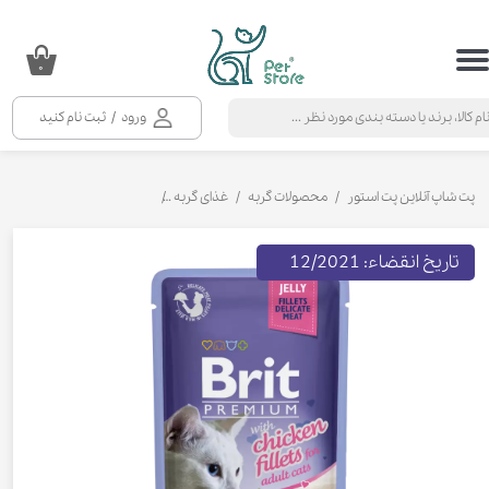
حساب کاربری من
۰
تغییر گذر واژه
ورود
/
ثبت نام کنید
سفارشات
خروج از حساب کاربری
پت شاپ آنلاین پت استور
محصولات گربه
غذای گربه
کنسرو و پوچ و غذای تر گربه
تاریخ انقضاء: 12/2021