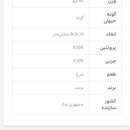
وزن
85 گرم
گونه
گربه
حیوان
ابعاد
14×2×9 سانتی‌متر
پروتئین
8.50%
چربی
4.50%
طعم
مرغ
برند
بریت
کشور
جمهوری چک
سازنده