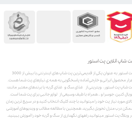
ت شاپ آنلاین پت استور
پت استور به عنوان یکی از قدیمی‌ترین پت شاپ های اینترنتی با بیش از 3000
زار محصول ایرانی و خارجی آماده پاسخگویی به همه ی نیازهای پت شما هست.
ت شاپ پت استور، ویترینی از غذای سگ و غذای گربه با برندهای معتبر مانند:
ویال کنین، جوسرا و .. همراه با طیف وسیعی از لوازم جانبی برای پت شما است.
الای مورد نیاز پت خود را میتوانید با چند کلیک انتخاب کنید و در سریع ترین زمان
مکن درب منزل تحویل بگیرید. همچنین با مطالعه مطالب و ویدیوهای آموزشی
ر وبلاگ پت استور میتوانید راههای نگهداری از سگ و گربه خود را آموزش ببینید.