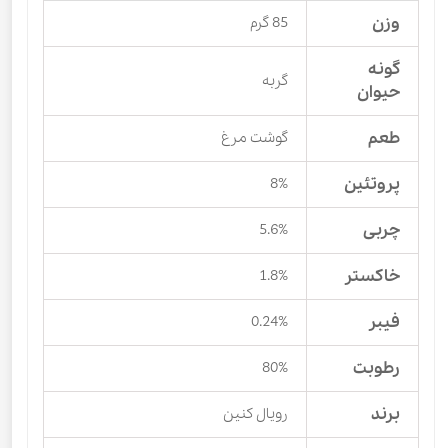
وزن
85 گرم
گونه
گربه
حیوان
طعم
گوشت مرغ
پروتئین
8%
چربی
5.6%
خاکستر
1.8%
فیبر
0.24%
رطوبت
80%
برند
رویال کنین