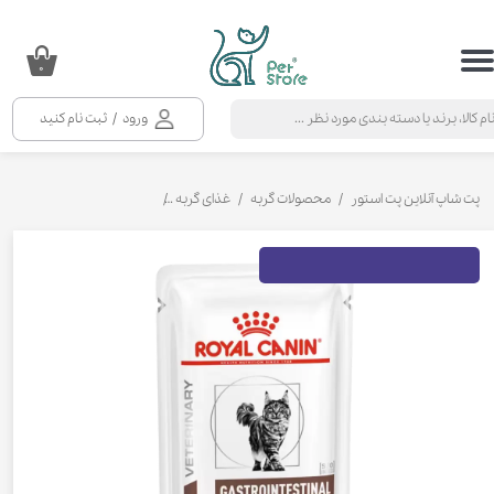
حساب کاربری من
۰
تغییر گذر واژه
ورود
/
ثبت نام کنید
سفارشات
خروج از حساب کاربری
پت شاپ آنلاین پت استور
محصولات گربه
غذای گربه
کنسرو و پوچ و غذای تر گربه