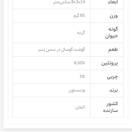
ابعاد
14×3×9 سانتی‌متر
وزن
85 گرم
گونه
گربه
حیوان
طعم
گوشت گوسال در سس پنیر
پروتئین
8.50%
چربی
5%
برند
وینستون
کشور
آلمان
سازنده