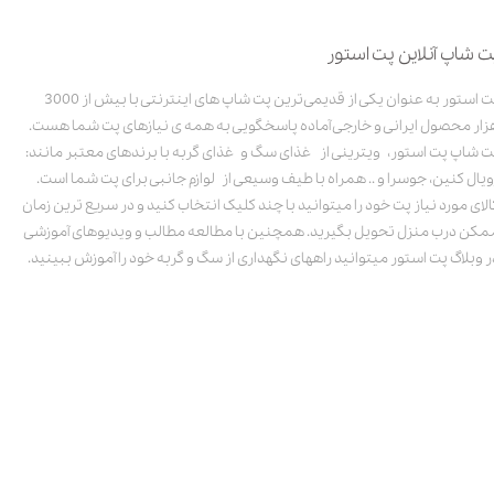
ت شاپ آنلاین پت استور
پت استور به عنوان یکی از قدیمی‌ترین پت شاپ های اینترنتی با بیش از 3000
زار محصول ایرانی و خارجی آماده پاسخگویی به همه ی نیازهای پت شما هست.
ت شاپ پت استور، ویترینی از غذای سگ و غذای گربه با برندهای معتبر مانند:
ویال کنین، جوسرا و .. همراه با طیف وسیعی از لوازم جانبی برای پت شما است.
الای مورد نیاز پت خود را میتوانید با چند کلیک انتخاب کنید و در سریع ترین زمان
مکن درب منزل تحویل بگیرید. همچنین با مطالعه مطالب و ویدیوهای آموزشی
ر وبلاگ پت استور میتوانید راههای نگهداری از سگ و گربه خود را آموزش ببینید.