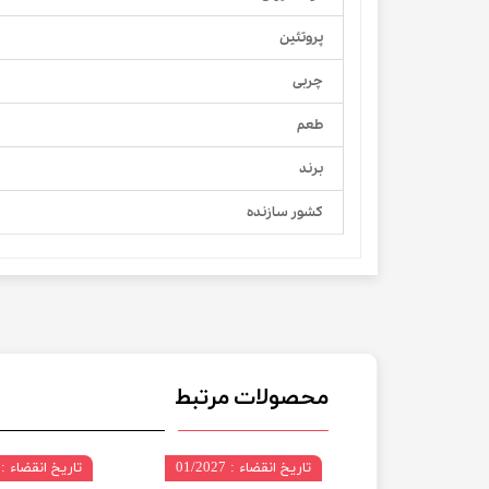
پروتئین
چربی
طعم
برند
کشور سازنده
محصولات مرتبط
 01/2027
تاریخ انقضاء : 01/2027
تاریخ انقضاء : 05/2027