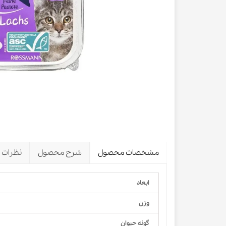
لباس و 
ظرف آب و 
اسکرچر گ
شیشه شی
لباس و ح
مشخصات محصول
شرح محصول
نظرات
ابعاد
وزن
گونه حیوان