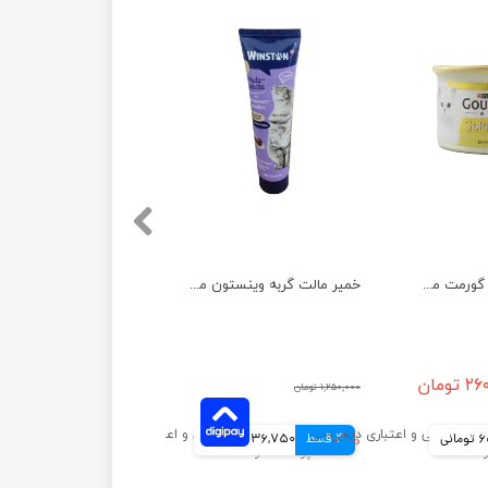
کنسرو غذای گربه گورمت مدل مرغ و جگر وزن 85 گرم
خمیر مالت گربه وینستون مدل پوست دانه کتان وزن 100 گرم
تومان
۱,۲۵۰,۰۰۰ تومان
انی
4 قسط
۹۴۷,۰۰۰ تومان
236,750 تومانی