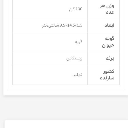
وزن هر
100 گرم
عدد
ابعاد
1.5×14.5×9.5 سانتی‌متر
گونه
گربه
حیوان
برند
ویسکاس
کشور
تایلند
سازنده