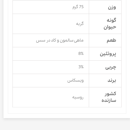
وزن
75 گرم
گونه
گربه
حیوان
طعم
ماهی سالمون و کاد در سس
پروتئین
8%
چربی
3%
برند
ویسکاس
کشور
روسیه
سازنده