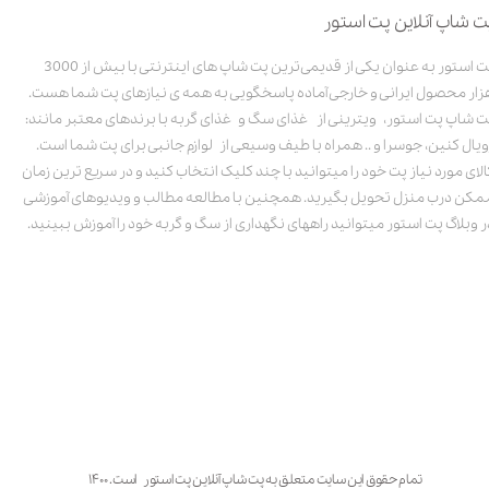
ت شاپ آنلاین پت استور
پت استور به عنوان یکی از قدیمی‌ترین پت شاپ های اینترنتی با بیش از 3000
زار محصول ایرانی و خارجی آماده پاسخگویی به همه ی نیازهای پت شما هست.
ت شاپ پت استور، ویترینی از غذای سگ و غذای گربه با برندهای معتبر مانند:
ویال کنین، جوسرا و .. همراه با طیف وسیعی از لوازم جانبی برای پت شما است.
الای مورد نیاز پت خود را میتوانید با چند کلیک انتخاب کنید و در سریع ترین زمان
مکن درب منزل تحویل بگیرید. همچنین با مطالعه مطالب و ویدیوهای آموزشی
ر وبلاگ پت استور میتوانید راههای نگهداری از سگ و گربه خود را آموزش ببینید.
تمام حقوق این سایت متعلق به پت شاپ آنلاین پت استور است. ۱۴۰۰