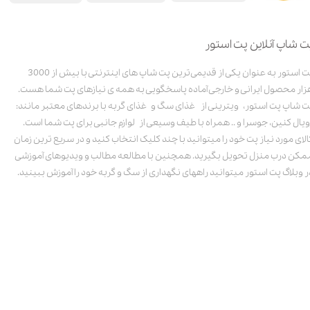
ت شاپ آنلاین پت استور
پت استور به عنوان یکی از قدیمی‌ترین پت شاپ های اینترنتی با بیش از 3000
زار محصول ایرانی و خارجی آماده پاسخگویی به همه ی نیازهای پت شما هست.
ت شاپ پت استور، ویترینی از غذای سگ و غذای گربه با برندهای معتبر مانند:
ویال کنین، جوسرا و .. همراه با طیف وسیعی از لوازم جانبی برای پت شما است.
الای مورد نیاز پت خود را میتوانید با چند کلیک انتخاب کنید و در سریع ترین زمان
مکن درب منزل تحویل بگیرید. همچنین با مطالعه مطالب و ویدیوهای آموزشی
ر وبلاگ پت استور میتوانید راههای نگهداری از سگ و گربه خود را آموزش ببینید.