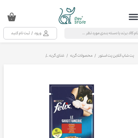
حساب کاربری من
۰
تغییر گذر واژه
ورود
/
ثبت نام کنید
سفارشات
خروج از حساب کاربری
پت شاپ آنلاین پت استور
محصولات گربه
غذای گربه
کنسرو و پوچ و غذای تر گربه