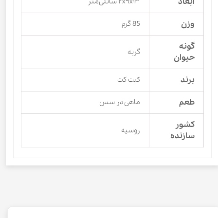
ابعاد
۲x۹x۱۳ سانتی‌متر
وزن
85 گرم
گونه
گربه
حیوان
برند
کیت کت
طعم
ماهی در سس
کشور
روسیه
سازنده