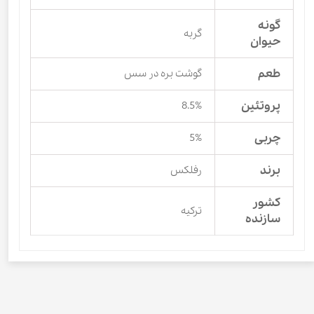
گونه
گربه
حیوان
طعم
گوشت بره در سس
پروتئین
8.5%
چربی
5%
برند
رفلکس
کشور
ترکیه
سازنده