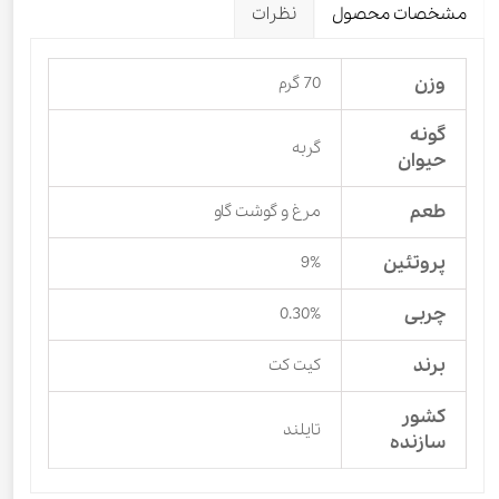
مشخصات محصول
نظرات
وزن
70 گرم
گونه
گربه
حیوان
طعم
مرغ و گوشت گاو
پروتئین
9%
چربی
0.30%
برند
کیت کت
کشور
تایلند
سازنده