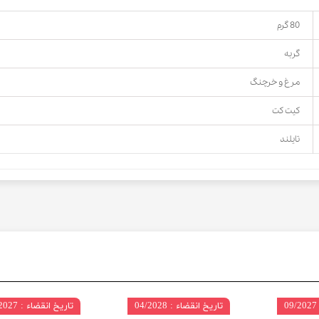
80 گرم
گربه
مرغ و خرچنگ
کیت کت
تایلند
تاریخ انقضاء : 04/2028
تاریخ انقضاء : 08/2027