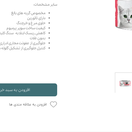
سایر مشخصات:
حوله سگ
غذا گربه
مخصوص گربه های بالغ
ربه
دارای تائورین
ر بچه گربه
حاوی مرغ و خرچنگ
کیفیت ساخت سوپر پرمیوم
وله گربه
کاهش ریسک ابتلا به سنگ کلیه
بدون غلات
جلوگیری از عفونت مجاری ادراری
کنترل جلوگیری از تشکیل گلوله
افزودن به سبد خر
افزودن به علاقه مندی ها