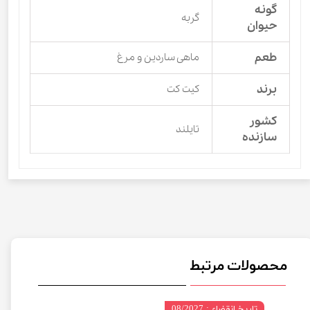
گونه
گربه
حیوان
طعم
ماهی ساردین و مرغ
برند
کیت کت
کشور
تایلند
سازنده
محصولات مرتبط
تاریخ انقضاء : 08/2027