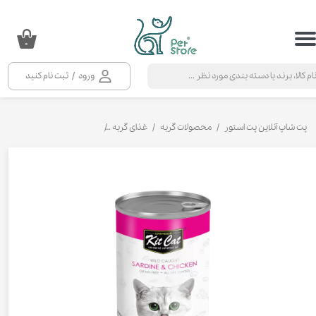
حساب کاربری من
۰
تغییر گذر واژه
ورود
/
ثبت نام کنید
سفارشات
خروج از حساب کاربری
پت شاپ آنلاین پت استور
محصولات گربه
غذای گربه
کنسرو و پوچ و غذای تر گربه