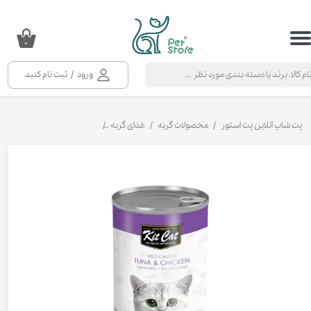
حساب کاربری من
۰
تغییر گذر واژه
ورود
/
ثبت نام کنید
سفارشات
خروج از حساب کاربری
پت شاپ آنلاین پت استور
محصولات گربه
غذای گربه
کنسرو و پوچ و غذای تر گربه