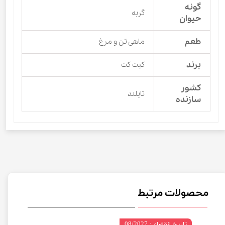
گونه
گربه
حیوان
طعم
ماهی تن و مرغ
برند
کیت کت
کشور
تایلند
سازنده
محصولات مرتبط
تاریخ انقضاء : 08/2027