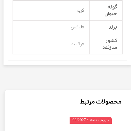
گونه
گربه
حیوان
برند
فلیکس
کشور
فرانسه
سازنده
محصولات مرتبط
تاریخ انقضاء : 09/2027