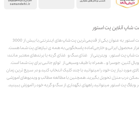
ت شاپ آنلاین پت استور
پت استور به عنوان یکی از قدیمی‌ترین پت شاپ های اینترنتی با بیش از 3000
زار محصول ایرانی و خارجی آماده پاسخگویی به همه ی نیازهای پت شما هست.
ت شاپ پت استور، ویترینی از غذای سگ و غذای گربه با برندهای معتبر مانند:
ویال کنین، جوسرا و .. همراه با طیف وسیعی از لوازم جانبی برای پت شما است.
الای مورد نیاز پت خود را میتوانید با چند کلیک انتخاب کنید و در سریع ترین زمان
مکن درب منزل تحویل بگیرید. همچنین با مطالعه مطالب و ویدیوهای آموزشی
ر وبلاگ پت استور میتوانید راههای نگهداری از سگ و گربه خود را آموزش ببینید.