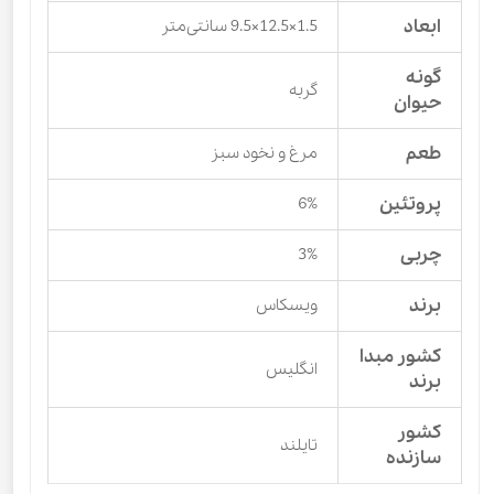
ابعاد
1.5×12.5×9.5 سانتی‌متر
گونه
گربه
حیوان
طعم
مرغ و نخود سبز
پروتئین
6%
چربی
3%
برند
ویسکاس
کشور مبدا
انگلیس
برند
کشور
تایلند
سازنده