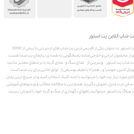
ت شاپ آنلاین پت استور
پت استور به عنوان یکی از قدیمی‌ترین پت شاپ های اینترنتی با بیش از 3000
زار محصول ایرانی و خارجی آماده پاسخگویی به همه ی نیازهای پت شما هست.
ت شاپ پت استور، ویترینی از غذای سگ و غذای گربه با برندهای معتبر مانند:
ویال کنین، جوسرا و .. همراه با طیف وسیعی از لوازم جانبی برای پت شما است.
الای مورد نیاز پت خود را میتوانید با چند کلیک انتخاب کنید و در سریع ترین زمان
مکن درب منزل تحویل بگیرید. همچنین با مطالعه مطالب و ویدیوهای آموزشی
ر وبلاگ پت استور میتوانید راههای نگهداری از سگ و گربه خود را آموزش ببینید.