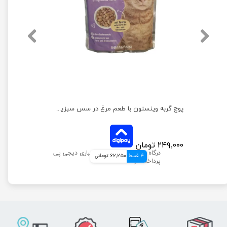
پوچ گربه وینستون با طعم بوقلمون و جگر در سس وزن 100 گرم
پوچ گربه وینستون با طعم مرغ در سس سبزیجات وزن 100 گرم
۲۴۹,۰۰۰ تومان
4 قسط
62,250 تومانی