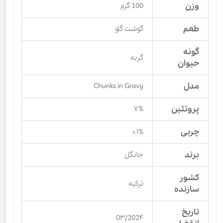
وزن
100 گرم
طعم
گوشت گاو
گونه
گربه
حیوان
مدل
Chunks in Gravy
پروتئین
۷%
چربی
۰.۱%
برند
جانگل
کشور
ترکیه
سازنده
تاریخ
0۳/202۴