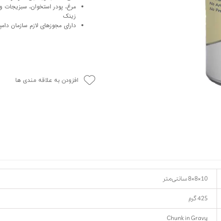
حوله سگ
غذا گربه
زینک
ربه
دارای مجوزهای لازم سازمان دام
ر بچه گربه
وله گربه
افزودن به علاقه مندی ها
10×8×8 سانتی‌متر
425 گرم
Chunk in Gravy