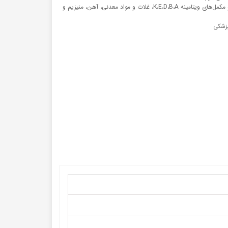
مرغ، پودر استخوان، سبزیجات و مکمل‌های ویتامینه K،E،D،B،A، غلات و مواد معدنی، آهن، منیزیم و
پزشکی