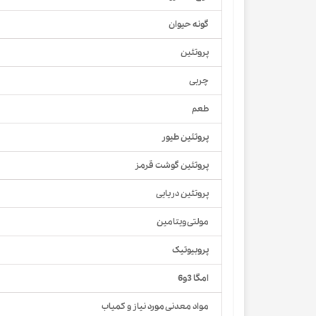
گونه حیوان
پروتئین
چربی
طعم
پروتئین طیور
پروتئین گوشت قرمز
پروتئین دریایی
مولتی ویتامین
پروبیوتیک
امگا 3و6
مواد معدنی مورد نیاز و کمیاب